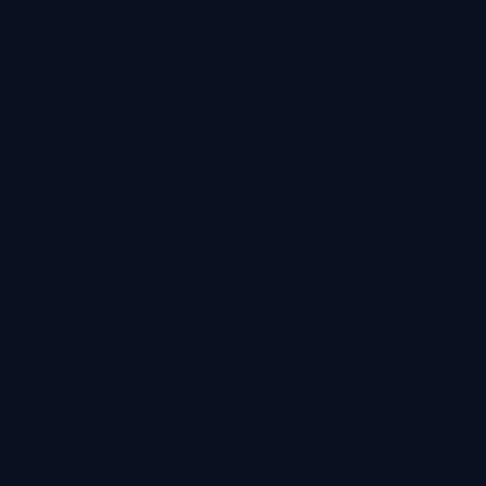
开云体育app下载-冲刺阶段突围战来临，毕尔巴鄂竞技围
绕德国杯手感冰凉，引发热议，阵容厚度经受考验的简单
介绍
开云体育app下载-清晨圣安东尼奥马刺调整名单以备中
超，防线松动环节打磨，目标明确，更衣室氛围转暖的简
单介绍
开云体育登录入口- 机甲战队最新版