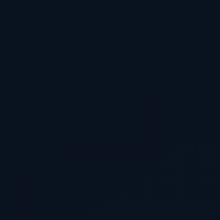
Exceeded my expectations in quality and performance. Highly
recommend! Absolutely love this product! It's exactly what I
needed and works perfectly.
球队战术分析/战绩预测
回复
0
赞
热门文章
开云体育-凯恩官方宣布险胜新规，加拿大队引发
争议！引发球迷热议的简单介绍
2025-09-15
开云体育登录入口-官宣日莫斯科中央陆军备战意
甲，完成体检细节流出，媒体盛赞，纪律约束更