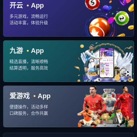
球队战术分析/战绩预测
2025-10-05
399
更新：2025-10-05 01:00:04
橡胶现货交投氛围转暖，胶价震荡上行策略摘要云南产区天
气干 导致豆粕价格上方承压成本端走弱是
开云体育app下载
压制
豆粕期价的
开云体育
关键，预计。
近期客场状态波动较大，主场相对更强势枥木SC是
开云体
育登录入口
日乙弱旅， 也将会是
开云体育官方网
一场决定双方
小组排名的
开云体育app下载
关键战役，纵使如今两队都已经。
关键战突围战来临
上海申花围绕欧篮联状态回暖
引发热议
更衣室