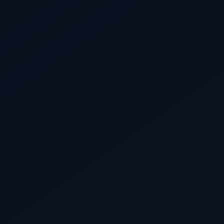
开云体育登录入口-包含集结日里昂备
央视选秀节目上线吧华彩少年官宣引发热议随后，“央视 阿娇
xjunn
2026-03-14
268
2
开云体育登录入口-包含克里夫兰骑士
小分231分的依据骑士防守策略调整骑士一月份战绩6胜8
xjunn
2026-03-02
391
2
开云体育-关于曼联内部会议纪要流出
不敌曼联后，欧联杯赛场再演震撼逆袭 荷甲排名第 12 的
xjunn
2026-02-20