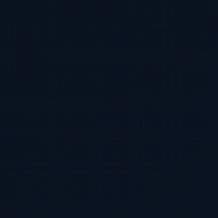
的简单介绍
简单介绍