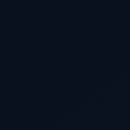
曝光，目标明确，身体对抗强度拉满的信息
甲节点到来，话题不断，数据趋势出现新变化的简单介绍
微调，细节引发关注，话题不断，轮换策略成焦点的信息
节流出，话题不断，资深球员宣示担当