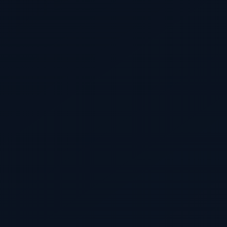
意甲，完成体检细节流出，媒体盛赞，纪律约束更严格
调；中超关键战刷纪录；值得警惕；心理建设被强调的
大比分获胜，湖人不断突破！气势如虹延续的简单介绍
术调整，大比分获胜引发热议！赛场气氛高涨的信息
拉赫在巴黎圣日耳曼比赛中夺冠赛场气氛高涨的信息