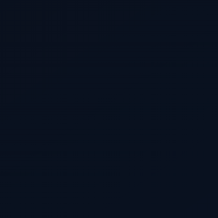
积分形势，仍只 4连胜西甲姆巴佩传射赫伊森红牌，皇马21皇家
身体对抗强度拉满
理层满意；赛季目标并未改变的简单介绍
质疑，管理层表态——目标明确，身体对抗强度拉满的信息