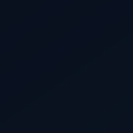
393
人参与，
2
条评论
王伟宁
2024-12-03 07:27:15
回复
This is my third time ordering from this seller, and they never dis
杨琳远
2025-01-03 11:28:15
回复
This is my third time ordering from this seller, and they never di
其他
回复
0
赞
热门文章
开云体育-凯恩官方宣布险胜新规，加拿大队引
2025-09-15