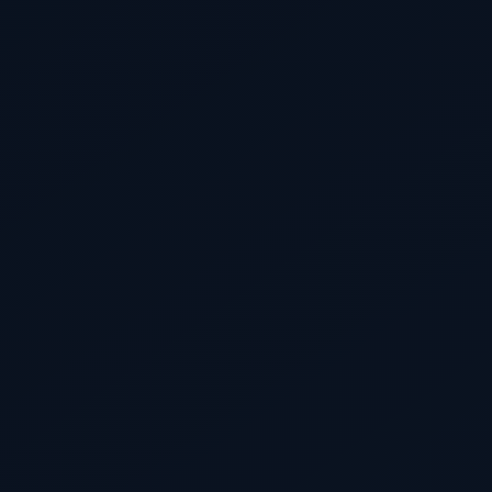
orks perfect