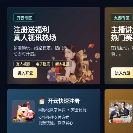
首页
综合球星
球员转会
伤病情况
数据表现
篮球新闻
球队战术分析/战绩预测
赛事商业化/俱乐部运营
足球赛事
欧冠
五大联赛
中超
综合资讯
体育科技/政策法规变化
科学健身方法
田径赛事
常见运动损伤防护与康复