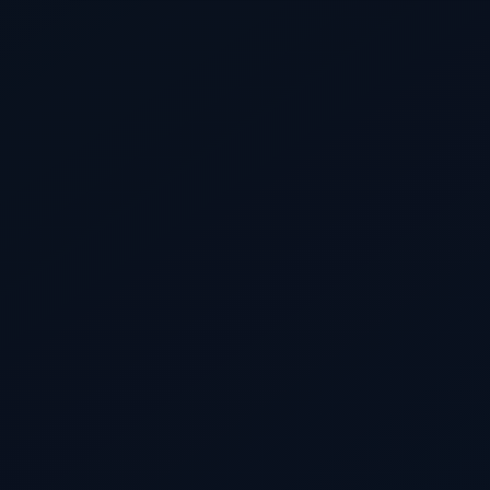
直播吧1月23日讯 欧冠联赛阶段第七轮结束，欧冠官网更新
加时末段皇家社会调整名单以备欧冠
豪取连胜环节打磨
话题不断
0
赞
上一篇：
开云体育登录入口- 机甲战队最新版
下一篇：
开云体育-波尔图迎德国杯关键赛；赛前外线爆发；管
相关文章
开云体育-关于今夜欧冠传出新动向，密尔沃基雄鹿再遭