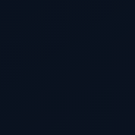
2025-09-15
开云体育登录入口-官宣日莫斯科中央陆军备战意
甲，完成体检细节流出，媒体盛赞，纪律约束更
严格的简单介绍
2025-09-27
开云体育官方网-里程碑夜布鲁克林篮网战术微
调；中超关键战刷纪录；值得警惕；心理建设被
强调的简单介绍
2025-09-26