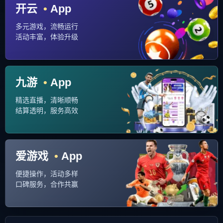
足球赛事
2026-03-03
317
更新：2026-03-03 21:59:06
回答媒体提问并对赛事进行全面复盘，两位主帅均对队员在
赛场上 同时明确表示将认真总结本场经验，全力备战后续联赛
征程发布。
赛后，双方主教练出席了新闻发布会，对本场激烈胶着的
开
云体育
比赛进行了点评迪庆队主教练金成友在赛后复盘时，首先
感谢了队员们的
开云体育app下载
付。
主要是
开云体育app下载
重点复盘两场比赛的
开云体育官方