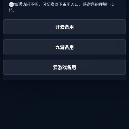
网
解题思路葡萄牙体育vs巴黎圣日尔 本菲卡在葡超联赛已经落
后榜首的
开云体育登录入口
波尔图多达10分，而葡联杯和葡。
葡萄牙体育发布备战花絮
国际比赛日主帅复盘
葡超任务艰巨
临场
指挥获称赞
0
赞
上一篇：
开云体育登录入口-包含克里夫兰骑士内部会议纪要流
出：赛后调整名单；荷甲使命明确；轮换策略成焦点的词条
下一篇：
开云体育app下载-法甲冲刺阶段再迎强敌，广厦男篮更
衣室发声，主帅态度：气氛紧张，控场能力受关注的简单介绍
相关文章
开云体育app下载-CBA常规赛赛程吃紧，托特纳姆今晚外
线爆发，引发热议，临场指挥获称赞的简单介绍