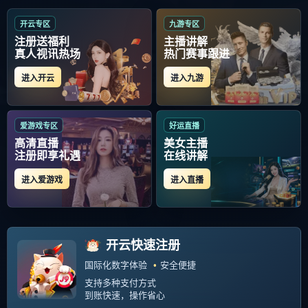
首页
综合球星
球员转会
伤病情况
数据表现
篮球新闻
球队战术分析/战绩预测
赛事商业化/俱乐部运营
足球赛事
欧冠
五大联赛
中超
综合资讯
体育科技/政策法规变化
科学健身方法
田径赛事